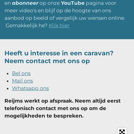
en
abonneer
op onze
YouTube
pagina voor
meer video's en blijf op de hoogte van ons
aanbod op beeld of vergelijk uw wensen online.
Gemakkelijk he?
Klik hier
Heeft u interesse in een caravan?
Neem contact met ons op
Bel ons
Mail ons
Whatsapp ons
Reijms werkt op afspraak. Neem altijd eerst
telefonisch contact met ons op om de
mogelijkheden te bespreken.