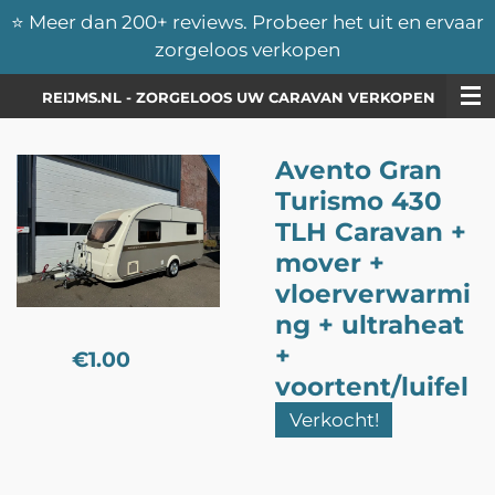
⭐️ Meer dan 200+ reviews. Probeer het uit en ervaar
Skip
zorgeloos verkopen
to
main
REIJMS.NL - ZORGELOOS UW CARAVAN VERKOPEN
content
Avento Gran
Turismo 430
TLH Caravan +
mover +
vloerverwarmi
ng + ultraheat
+
€1.00
voortent/luifel
Verkocht!